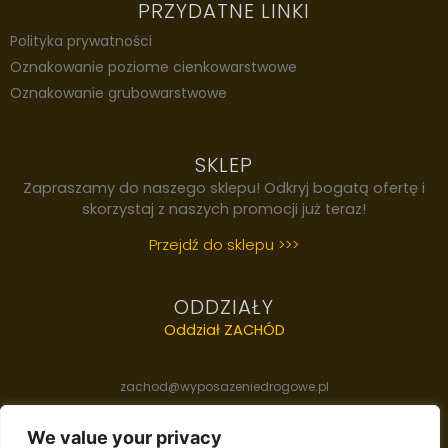
PRZYDATNE LINKI
Polityka prywatności
Oznakowanie poziome cienkowarstwowe
Oznakowanie grubowarstwowe
SKLEP
Zapraszamy do naszego sklepu! Odkryj bogatą ofertę i
skorzystaj z naszych promocji już teraz!
Przejdź do sklepu >>>
ODDZIAŁY
Oddział ZACHÓD
zachod@wyposazeniedrogowe.pl
We value your privacy
Oddział WSCHÓD