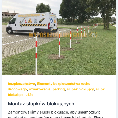
,
bezpieczeństwo
Elementy bezpieczeństwa ruchu
,
,
,
,
drogowego
oznakowanie
parking
słupek blokujący
słupki
,
blokujące
u12c
Montaż słupków blokujących.
Zamontowaliśmy słupki blokujące, aby uniemożliwić
przejazd samochodów przez trawnik i chodnik. Słupki