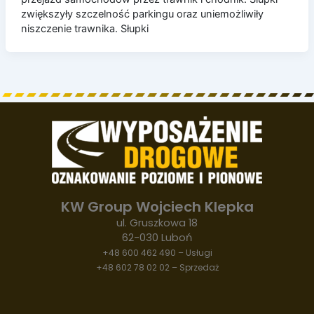
zwiększyły szczelność parkingu oraz uniemożliwiły
niszczenie trawnika. Słupki
KW Group Wojciech Klepka
ul. Gruszkowa 18
62-030 Luboń
+48 600 462 490 – Usługi
+48 602 78 02 02 – Sprzedaż