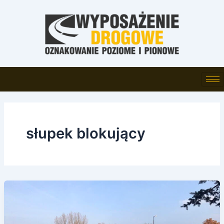
Skip
to
content
słupek blokujący