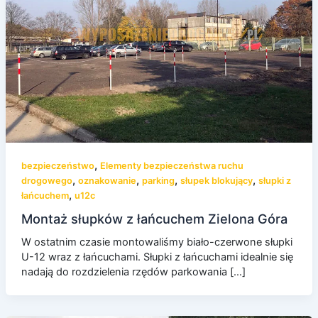
,
bezpieczeństwo
Elementy bezpieczeństwa ruchu
,
,
,
,
drogowego
oznakowanie
parking
słupek blokujący
słupki z
,
łańcuchem
u12c
Montaż słupków z łańcuchem Zielona Góra
W ostatnim czasie montowaliśmy biało-czerwone słupki
U-12 wraz z łańcuchami. Słupki z łańcuchami idealnie się
nadają do rozdzielenia rzędów parkowania […]