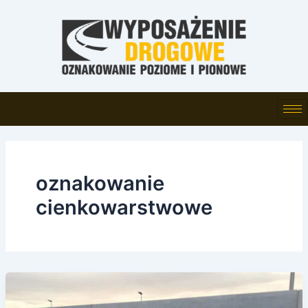
Skip
to
content
oznakowanie
cienkowarstwowe