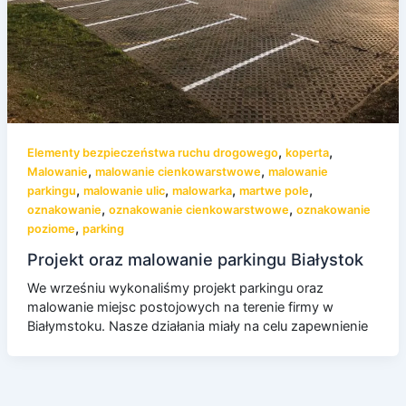
,
,
Elementy bezpieczeństwa ruchu drogowego
koperta
,
,
Malowanie
malowanie cienkowarstwowe
malowanie
,
,
,
,
parkingu
malowanie ulic
malowarka
martwe pole
,
,
oznakowanie
oznakowanie cienkowarstwowe
oznakowanie
,
poziome
parking
Projekt oraz malowanie parkingu Białystok
We wrześniu wykonaliśmy projekt parkingu oraz
malowanie miejsc postojowych na terenie firmy w
Białymstoku. Nasze działania miały na celu zapewnienie