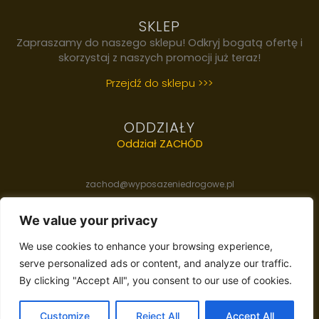
SKLEP
Zapraszamy do naszego sklepu! Odkryj bogatą ofertę i
skorzystaj z naszych promocji już teraz!
Przejdź do sklepu >>>
ODDZIAŁY
Oddział ZACHÓD
zachod@wyposazeniedrogowe.pl
We value your privacy
Oddział WSCHÓD
We use cookies to enhance your browsing experience,
l
serve personalized ads or content, and analyze our traffic.
wschod@wyposazeniedrogowe.p
By clicking "Accept All", you consent to our use of cookies.
Customize
Reject All
Accept All