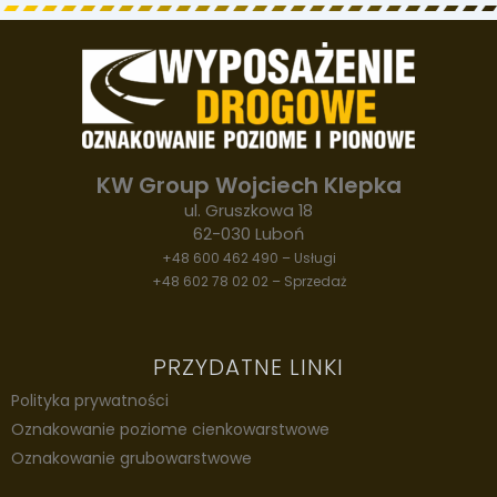
KW Group Wojciech Klepka
ul. Gruszkowa 18
62-030 Luboń
+48 600 462 490 – Usługi
+48 602 78 02 02 – Sprzedaż
PRZYDATNE LINKI
Polityka prywatności
Oznakowanie poziome cienkowarstwowe
Oznakowanie grubowarstwowe