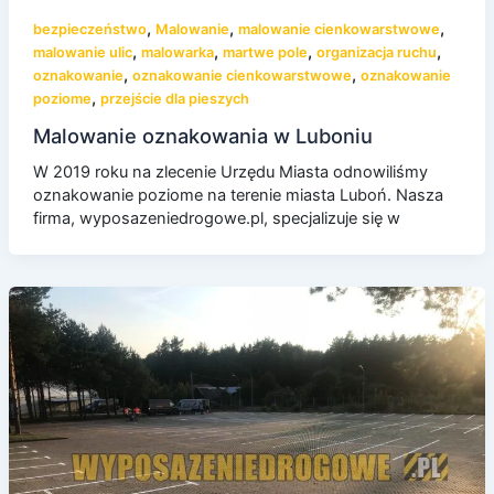
,
,
,
bezpieczeństwo
Malowanie
malowanie cienkowarstwowe
,
,
,
,
malowanie ulic
malowarka
martwe pole
organizacja ruchu
,
,
oznakowanie
oznakowanie cienkowarstwowe
oznakowanie
,
poziome
przejście dla pieszych
Malowanie oznakowania w Luboniu
W 2019 roku na zlecenie Urzędu Miasta odnowiliśmy
oznakowanie poziome na terenie miasta Luboń. Nasza
firma, wyposazeniedrogowe.pl, specjalizuje się w