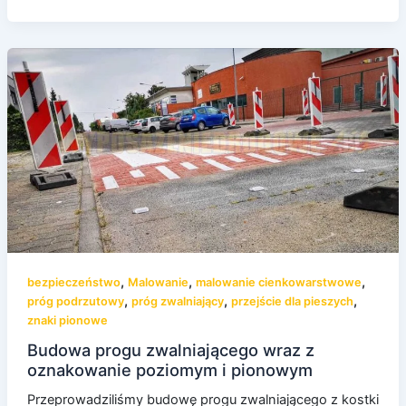
,
,
,
bezpieczeństwo
Malowanie
malowanie cienkowarstwowe
,
,
,
próg podrzutowy
próg zwalniający
przejście dla pieszych
znaki pionowe
Budowa progu zwalniającego wraz z
oznakowanie poziomym i pionowym
Przeprowadziliśmy budowę progu zwalniającego z kostki